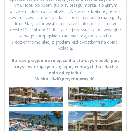
km). Hotel położony tuż przy brzegu morza, z pięknym
widokiem i dużą ilością atrakcji. W koło nie brakuje greckich
tawern i zawsze można udać się do Laganas na małe party
time. Biały kolor wystroju jeszcze lepiej podkreśla jego
czystość i schludność. Restauracja wewnątrz i na zewnątrz
serwuje europejskie śniadania i przysmaki kuchni
śródziemnomorskiej z greckimi ciekawostkami na obiad i
kolację.
Bardzo przyjemne miejsce dla starszych osób, par,
turystów czujących się lepiej w małych hotelach z
dala od zgiełku.
W skali 1-10 przyznajemy 10.