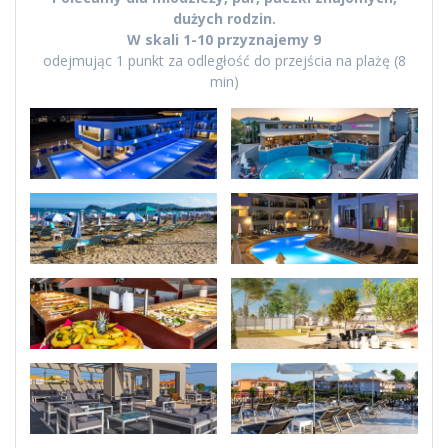
dużych rodzin.
W skali 1-10 przyznajemy 9
odejmując 1 punkt za odległość do przejścia na plażę (8
min)