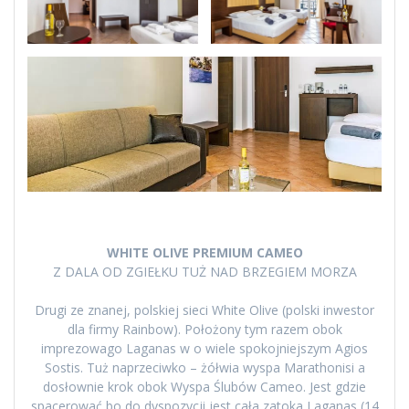
WHITE OLIVE PREMIUM CAMEO
Z DALA OD ZGIEŁKU TUŻ NAD BRZEGIEM MORZA
Drugi ze znanej, polskiej sieci White Olive (polski inwestor
dla firmy Rainbow). Położony tym razem obok
imprezowago Laganas w o wiele spokojniejszym Agios
Sostis. Tuż naprzeciwko – żółwia wyspa Marathonisi a
dosłownie krok obok Wyspa Ślubów Cameo. Jest gdzie
spacerować bo do dyspozycji jest cała zatoka Laganas (14