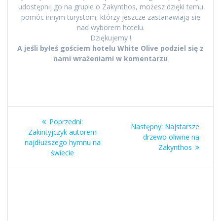
udostępnij go na grupie o Zakynthos, możesz dzięki temu
pomóc innym turystom, którzy jeszcze zastanawiają się
nad wyborem hotelu.
Dziękujemy !
A jeśli byłeś gościem hotelu White Olive podziel się z
nami wrażeniami w komentarzu
Nawigacja
Poprzedni
Poprzedni:
Następny
Następny:
Najstarsze
wpisu
wpis:
Zakintyjczyk autorem
wpis:
drzewo oliwne na
najdłuższego hymnu na
Zakynthos
świecie