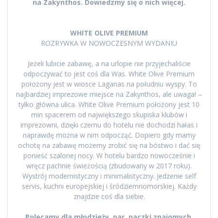
na Zakynthos. Dowiedzmy się o nich więcej.
WHITE OLIVE PREMIUM
ROZRYWKA W NOWOCZESNYM WYDANIU
Jeżeli lubicie zabawę, a na urlopie nie przyjechaliście
odpoczywać to jest coś dla Was. White Olive Premium
położony jest w wiosce Laganas na południu wyspy. To
najbardziej imprezowe miejsce na Zakynthos, ale uwaga! –
tylko główna ulica. White Olive Premium położony jest 10
min spacerem od największego skupiska klubów i
imprezowni, dzięki czemu do hotelu nie dochodzi hałas i
naprawdę można w nim odpocząć. Dopiero gdy mamy
ochotę na zabawę możemy zrobić się na bóstwo i dać się
ponieść szalonej nocy. W hotelu bardzo nowocześnie i
wręcz pachnie świeżością (zbudowany w 2017 roku).
Wystrój modernistyczny i minimalistyczny. Jedzenie self
servis, kuchni europejskiej i śródziemnomorskiej. Każdy
znajdzie coś dla siebie.
Polecamy dla młodzieży, par, paczki znajomych,