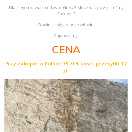
Dlaczego nie warto udawać Greka? Może wszyscy jesteśmy
Grekami ?
Dowiecie się po przeczytaniu.
Zapraszamy!
CENA
Przy zakupie w Polsce 79 zł + koszt przesyłki 17
zł.