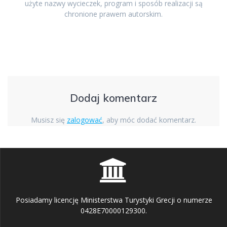
użyte nazwy wycieczek, program i sposób realizacji są
chronione prawem autorskim.
Dodaj komentarz
Musisz się
zalogować
, aby móc dodać komentarz.
Posiadamy licencję Ministerstwa Turystyki Grecji o numerze
0428E70000129300.