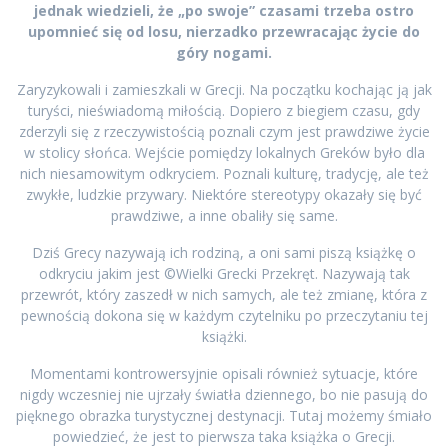
jednak wiedzieli, że „po swoje” czasami trzeba ostro
upomnieć się od losu, nierzadko przewracając życie do
góry nogami.
Zaryzykowali i zamieszkali w Grecji. Na początku kochając ją jak
turyści, nieświadomą miłością. Dopiero z biegiem czasu, gdy
zderzyli się z rzeczywistością poznali czym jest prawdziwe życie
w stolicy słońca. Wejście pomiędzy lokalnych Greków było dla
nich niesamowitym odkryciem. Poznali kulturę, tradycję, ale też
zwykłe, ludzkie przywary. Niektóre stereotypy okazały się być
prawdziwe, a inne obaliły się same.
Dziś Grecy nazywają ich rodziną, a oni sami piszą książkę o
odkryciu jakim jest ©Wielki Grecki Przekręt. Nazywają tak
przewrót, który zaszedł w nich samych, ale też zmianę, która z
pewnością dokona się w każdym czytelniku po przeczytaniu tej
książki.
Momentami kontrowersyjnie opisali również sytuacje, które
nigdy wczesniej nie ujrzały światła dziennego, bo nie pasują do
pięknego obrazka turystycznej destynacji. Tutaj możemy śmiało
powiedzieć, że jest to pierwsza taka książka o Grecji.