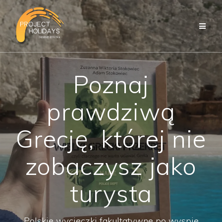
Przejdź
do
treści
Poznaj
prawdziwą
Grecję, której nie
zobaczysz jako
turysta
Polskie wycieczki fakultatywne po wyspie