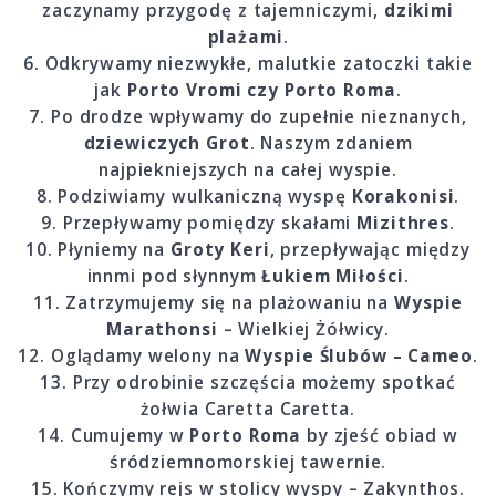
zaczynamy przygodę z tajemniczymi,
dzikimi
plażami
.
6. Odkrywamy niezwykłe, malutkie zatoczki takie
jak
Porto Vromi czy Porto Roma
.
7. Po drodze wpływamy do zupełnie nieznanych,
dziewiczych Grot
. Naszym zdaniem
najpiekniejszych na całej wyspie.
8. Podziwiamy wulkaniczną wyspę
Korakonisi
.
9. Przepływamy pomiędzy skałami
Mizithres
.
10. Płyniemy na
Groty Keri
, przepływając między
innmi pod słynnym
Łukiem Miłości
.
11. Zatrzymujemy się na plażowaniu na
Wyspie
Marathonsi
– Wielkiej Żółwicy.
12. Oglądamy welony na
Wyspie Ślubów – Cameo
.
13. Przy odrobinie szczęścia możemy spotkać
żołwia Caretta Caretta.
14. Cumujemy w
Porto Roma
by zjeść obiad w
śródziemnomorskiej tawernie.
15. Kończymy rejs w stolicy wyspy – Zakynthos.