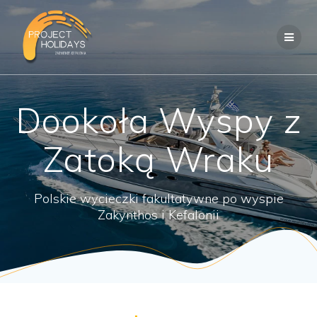
Przejdź
do
treści
Dookoła Wyspy z
Zatoką Wraku
Polskie wycieczki fakultatywne po wyspie
Zakynthos i Kefalonii