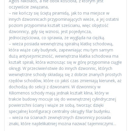
Agios Nikolaos, a nie obok kościoła, z którym jest
oczywiście związana,
– nie kończy się ściętą piramidą, jak to ma miejsce w
innych dzwonnicach przypominających wieże, a jej ostatni
poziom przypomina kształt sześcianu, więc objętość
dzwonnicy, gdy się wznosi, jest pojedyncza,
jednoczęściowa, co sprawia, że ​​wygląda na ciężką.
– wieża posiada wewnętrzną spiralną klatkę schodową,
która wiąże cały budynek, zapewniając mu tym samym
dużą antysejsmiczność, wewnętrzna klatka schodowa ma
kształt spirali, która wznosząc się w górę przypomina ciągłe
okręgi. W przeciwieństwie do innych dzwonnic, których
wewnętrzne schody składają się z dobrze znanych prostych
rzędów schodów, które co jakiś czas zmieniają kierunek, aż
dochodzą do sekcji z dzwonami. W dzwonnicy w
Kiliomenos schody mają jednak kształt klina, który w
trakcie budowy mocuje się do wewnętrznej cylindrycznej
powierzchni ściany i wiąże ze sobą, tworząc dzięki
specjalnej konfiguracji centralny okrągły filar budynku.
– wieża na ścianach zewnętrznych dzwonnicy posiada
znaki, które najdelikatniej można nazwać tajemniczymi…