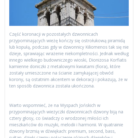
Część koronacji w pozostałych dzwonnicach
przypominających wieżę kończy się ostrołukową piramidą
lub kopułą, podczas gdy w dzwonnicy Kiliomenos tak się nie
dzieje, sprawiając wrażenie niekompletności. Jednak według
innego wielkiego budowniczego wioski, Dionizosa Korfiatis
kamienne doniczki z metalowymi kwiatami (fiora), które
zostały umieszczone na ścianie zamykającej obwód
korony, są ostatnim akcentem w dekoracji i pokazują, że w
ten sposób dzwonnica została ukończona.
Warto wspomnieć, że na Wyspach Jońskich w
przypominających wieżyczki dzwonnicach dzwony biją na
cztery głosy, co świadczy o wrodzonej miłości ich
mieszkańców do muzyki, melodii i harmonii. W quatrainie
dzwony brzmią w dźwiękach: premium, second, bass,
sułtan, dzięki czemu połączenie różnych dźwięków i