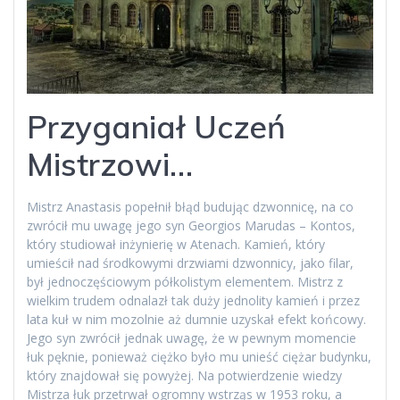
Przyganiał Uczeń
Mistrzowi…
Mistrz Anastasis popełnił błąd budując dzwonnicę, na co
zwrócił mu uwagę jego syn Georgios Marudas – Kontos,
który studiował inżynierię w Atenach. Kamień, który
umieścił nad środkowymi drzwiami dzwonnicy, jako filar,
był jednoczęściowym półkolistym elementem. Mistrz z
wielkim trudem odnalazł tak duży jednolity kamień i przez
lata kuł w nim mozolnie aż dumnie uzyskał efekt końcowy.
Jego syn zwrócił jednak uwagę, że w pewnym momencie
łuk pęknie, ponieważ ciężko było mu unieść ciężar budynku,
który znajdował się powyżej. Na potwierdzenie wiedzy
Mistrza łuk przetrwał ogromny wstrząs w 1953 roku, a