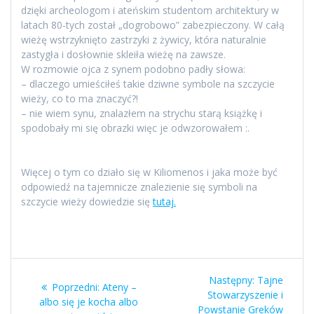
dzięki archeologom i ateńskim studentom architektury w
latach 80-tych został „dogrobowo” zabezpieczony. W całą
wieżę wstrzyknięto zastrzyki z żywicy, która naturalnie
zastygła i dosłownie skleiła wieżę na zawsze.
W rozmowie ojca z synem podobno padły słowa:
– dlaczego umieściłeś takie dziwne symbole na szczycie
wieży, co to ma znaczyć?!
– nie wiem synu, znalazłem na strychu starą książkę i
spodobały mi się obrazki więc je odwzorowałem :.
Więcej o tym co działo się w Kiliomenos i jaka może być
odpowiedź na tajemnicze znalezienie się symboli na
szczycie wieży dowiedzie się
tutaj.
Nawigacja
Następny
Następny:
Tajne
Poprzedni
Poprzedni:
Ateny –
wpisu
wpis:
Stowarzyszenie i
wpis:
albo się je kocha albo
Powstanie Greków