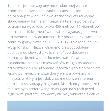
Ten post jest poświęcony mojej ulubionej wiosce
Kiliomeno na wyspie Zakynthos. Wioska Kiliomeno
położona jest w południowo-zachodniej części wyspy,
zbudowana w formie amfiteatru na terenie porośniętym
sosnami na wysokości około 450 metrów, 16 kilometrów
od miasta i 10 kilometrów od zatoki Laganas. Jej nazwa
jest wymieniana w dokumentach z początku XVI wieku jako
centrum gminy Nafthion (1866 – 1912) założonej po unii
Wysp Jońskich. Nazwa Kiliomeno prawdopodobnie
pochodzi od słów „sto koilo meno” , co dosłownie
tłumacząc brzmi: w brzuchu mieszkam. Powtarzane
niejednokrotnie przez mieszkańców mogło ostatecznie
przekształcić się w Kiliomeno. Zgadza się to z położeniem
wioski ponieważ pierwsze domy we wsi powstały w
miejscu, w którym jest dół, znaczne obniżenie terenu
pomiędzy sąsiadującymi górami. Mieszkańcy mówią, że to
miejsce było preferowane ze względu na strach przed
algierskimi piratami, aby domy nie były widoczne z daleka.