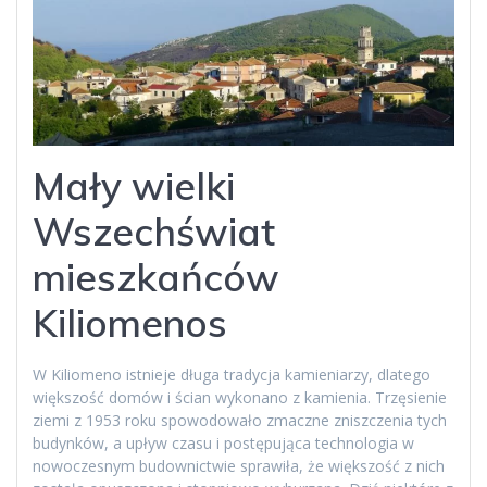
Mały wielki
Wszechświat
mieszkańców
Kiliomenos
W Kiliomeno istnieje długa tradycja kamieniarzy, dlatego
większość domów i ścian wykonano z kamienia. Trzęsienie
ziemi z 1953 roku spowodowało zmaczne zniszczenia tych
budynków, a upływ czasu i postępująca technologia w
nowoczesnym budownictwie sprawiła, że większość z nich