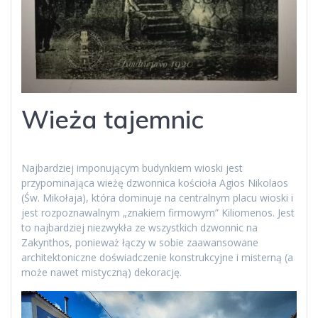
Wieża tajemnic
Najbardziej imponującym budynkiem wioski jest
przypominająca wieżę dzwonnica kościoła Agios Nikolaos
(Św. Mikołaja), która dominuje na centralnym placu wioski i
jest rozpoznawalnym „znakiem firmowym” Kiliomenos. Jest
to najbardziej niezwykła ze wszystkich dzwonnic na
Zakynthos, ponieważ łączy w sobie zaawansowane
architektoniczne doświadczenie konstrukcyjne i misterną (a
może nawet mistyczną) dekorację.