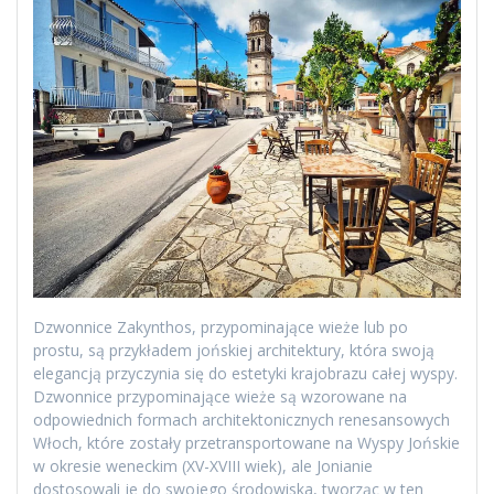
Dzwonnice Zakynthos, przypominające wieże lub po
prostu, są przykładem jońskiej architektury, która swoją
elegancją przyczynia się do estetyki krajobrazu całej wyspy.
Dzwonnice przypominające wieże są wzorowane na
odpowiednich formach architektonicznych renesansowych
Włoch, które zostały przetransportowane na Wyspy Jońskie
w okresie weneckim (XV-XVIII wiek), ale Jonianie
dostosowali je do swojego środowiska, tworząc w ten