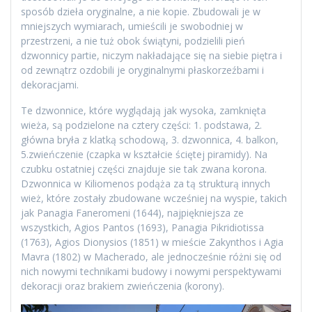
sposób dzieła oryginalne, a nie kopie. Zbudowali je w
mniejszych wymiarach, umieścili je swobodniej w
przestrzeni, a nie tuż obok świątyni, podzielili pień
dzwonnicy partie, niczym nakładające się na siebie piętra i
od zewnątrz ozdobili je oryginalnymi płaskorzeźbami i
dekoracjami.
Te dzwonnice, które wyglądają jak wysoka, zamknięta
wieża, są podzielone na cztery części: 1. podstawa, 2.
główna bryła z klatką schodową, 3. dzwonnica, 4. balkon,
5.zwieńczenie (czapka w kształcie ściętej piramidy). Na
czubku ostatniej części znajduje sie tak zwana korona.
Dzwonnica w Kiliomenos podąża za tą strukturą innych
wież, które zostały zbudowane wcześniej na wyspie, takich
jak Panagia Faneromeni (1644), najpiękniejsza ze
wszystkich, Agios Pantos (1693), Panagia Pikridiotissa
(1763), Agios Dionysios (1851) w mieście Zakynthos i Agia
Mavra (1802) w Macherado, ale jednocześnie różni się od
nich nowymi technikami budowy i nowymi perspektywami
dekoracji oraz brakiem zwieńczenia (korony).