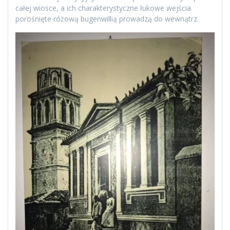
całej wiosce, a ich charakterystyczne łukowe wejścia
porośnięte różową bugenwillią prowadzą do wewnątrz.