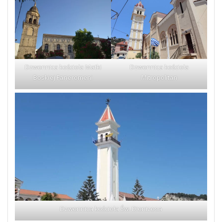
Dzwonnica kościoła
Dzwonnica kościoła Matki
Mitropolitan
Boskiej Faneromeni
Dzwonnica kościoła Św. Dionizosa