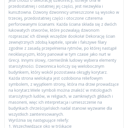
Jeśli chodzi o dekorację dzwonnicy, istnieje ona w
przedostatniej i ostatniej jej części, jest niezwykła i
kunsztowna. Dzwony dzwonnicy umieszczone są wysoko w
trzeciej, przedostatniej części i otoczone czterema
perforowanymi ścianami. Każda ściana składa się z dwóch
łukowatych otworów, które pozwalają dzwonom
rozpraszać ich dźwięk wszędzie dookoła! Dekorację ścian
zewnętrznych zdobią kapitele, spirale i fałszywe filary
zgodnie z zasadą przepełnienia rytmów, po której nastąpił
neoklasycyzm, który panował w tym czasie jako nurt w
Grecji. Innymi słowy, rzemieślnik ludowy wybiera elementy
starożytności. Dzwonnica kończy się wielobocznym
budynkiem, który wokół pozostawia okrągły korytarz.
Każda strona wielokąta jest ozdobiona reliefowym
symbolem, z wyjątkiem strony, która ma drzwi prowadzące
na korytarz.Wiele symboli można znaleźć w mitologiach
starożytnych ludów, w religiach, w zamkniętych gildiach i
masonerii, więc ich interpretacja i umieszczenie na
budynkach chrześcijańskich nadal stanowi wyzwanie dla
wszystkich zainteresowanych.
Wyróżnia się następujące reliefy:
1. Wszechwidzące oko w trójkącie