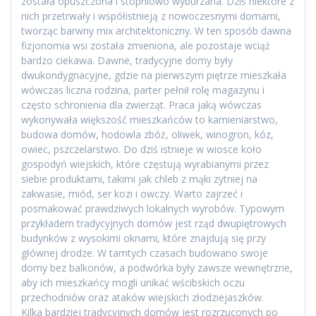
została opuszczona i stopniowo wyburzana. Dziś niektóre z
nich przetrwały i współistnieją z nowoczesnymi domami,
tworząc barwny mix architektoniczny. W ten sposób dawna
fizjonomia wsi została zmieniona, ale pozostaje wciąż
bardzo ciekawa. Dawne, tradycyjne domy były
dwukondygnacyjne, gdzie na pierwszym piętrze mieszkała
wówczas liczna rodzina, parter pełnił rolę magazynu i
często schronienia dla zwierząt. Praca jaką wówczas
wykonywała większość mieszkańców to kamieniarstwo,
budowa domów, hodowla zbóż, oliwek, winogron, kóz,
owiec, pszczelarstwo. Do dziś istnieje w wiosce koło
gospodyń wiejskich, które częstują wyrabianymi przez
siebie produktami, takimi jak chleb z mąki zytniej na
zakwasie, miód, ser kozi i owczy. Warto zajrzeć i
posmakować prawdziwych lokalnych wyrobów. Typowym
przykładem tradycyjnych domów jest rząd dwupiętrowych
budynków z wysokimi oknami, które znajdują się przy
głównej drodze. W tamtych czasach budowano swoje
domy bez balkonów, a podwórka były zawsze wewnętrzne,
aby ich mieszkańcy mogli unikać wścibskich oczu
przechodniów oraz ataków wiejskich złodziejaszków.
Kilka bardziej tradycyjnych domów jest rozrzuconych po