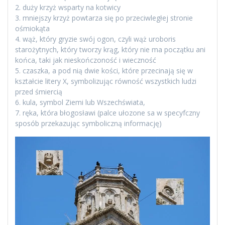
2. duży krzyż wsparty na kotwicy
3. mniejszy krzyż powtarza się po przeciwległej stronie
ośmiokąta
4. wąż, który gryzie swój ogon, czyli wąż uroboris
starożytnych, który tworzy krąg, który nie ma początku ani
końca, taki jak nieskończoność i wieczność
5. czaszka, a pod nią dwie kości, które przecinają się w
kształcie litery X, symbolizując równość wszystkich ludzi
przed śmiercią
6. kula, symbol Ziemi lub Wszechświata,
7. ręka, która błogosławi (palce ułozone sa w specyfczny
sposób przekazując symboliczną informację)