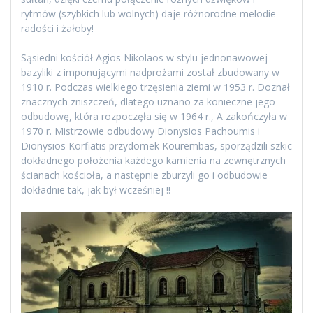
rytmów (szybkich lub wolnych) daje różnorodne melodie
radości i żałoby!
Sąsiedni kościół Agios Nikolaos w stylu jednonawowej
bazyliki z imponującymi nadprożami został zbudowany w
1910 r. Podczas wielkiego trzęsienia ziemi w 1953 r. Doznał
znacznych zniszczeń, dlatego uznano za konieczne jego
odbudowę, która rozpoczęła się w 1964 r., A zakończyła w
1970 r. Mistrzowie odbudowy Dionysios Pachoumis i
Dionysios Korfiatis przydomek Kourembas, sporządzili szkic
dokładnego położenia każdego kamienia na zewnętrznych
ścianach kościoła, a następnie zburzyli go i odbudowie
dokładnie tak, jak był wcześniej !!