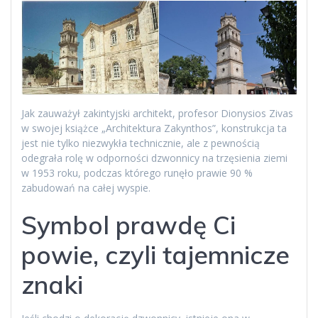
Jak zauważył zakintyjski architekt, profesor Dionysios Zivas
w swojej książce „Architektura Zakynthos”, konstrukcja ta
jest nie tylko niezwykła technicznie, ale z pewnością
odegrała rolę w odporności dzwonnicy na trzęsienia ziemi
w 1953 roku, podczas którego runęło prawie 90 %
zabudowań na całej wyspie.
Symbol prawdę Ci
powie, czyli tajemnicze
znaki