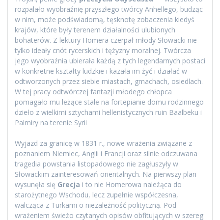
rozpalało wyobraźnię przyszłego twórcy Anhellego, budząc
w nim, może podświadomą, tęsknotę zobaczenia kiedyś
krajów, które były terenem działalności ulubionych
bohaterów. Z lektury Homera czerpał młody Słowacki nie
tylko ideały cnót rycerskich i tężyzny moralnej. Twórcza
jego wyobraźnia ubierała każdą z tych legendarnych postaci
w konkretne kształty ludzkie i kazała im żyć i działać w
odtworzonych przez siebie miastach, gmachach, osiedlach.
W tej pracy odtwórczej fantazji młodego chłopca
pomagało mu leżące stale na fortepianie domu rodzinnego
dzieło z wielkimi sztychami hellenistycznych ruin Baalbeku i
Palmiry na terenie Syrii
Wyjazd za granicę w 1831 r., nowe wrażenia związane z
poznaniem Niemiec, Anglii i Francji oraz silnie odczuwana
tragedia powstania listopadowego nie zagłuszyły w
Słowackim zainteresowań orientalnych. Na pierwszy plan
wysunęła się
Grecja
i to nie Homerowa należąca do
starożytnego Wschodu, lecz zupełnie współczesna,
walcząca z Turkami o niezależność polityczną. Pod
wrażeniem świeżo czytanych opisów obfitujących w szereg