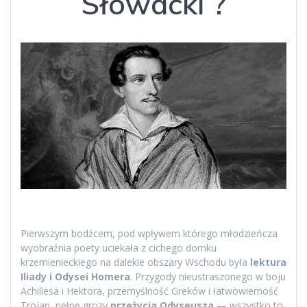
Słowacki ?
Pierwszym bodźcem, pod wpływem którego młodzieńcza
wyobraźnia poety uciekała z cichego domku
krzemienieckiego na dalekie obszary Wschodu była
lektura
Iliady i Odysei Homera
. Przygody nieustraszonego w boju
Achillesa i Hektora, przemyślność Greków i łatwowierność
Trojan, pełne grozy
przeżycia Odyseusza
— wszystko to