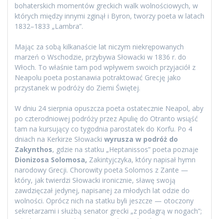
bohaterskich momentów greckich walk wolnościowych, w
których między innymi zginął i Byron, tworzy poeta w latach
1832–1833 „Lambra”.
Mając za sobą kilkanaście lat niczym niekrępowanych
marzeń o Wschodzie, przybywa Słowacki w 1836 r. do
Włoch. To właśnie tam pod wpływem swoich przyjaciół z
Neapolu poeta postanawia potraktować Grecję jako
przystanek w podróży do Ziemi Świętej.
W dniu 24 sierpnia opuszcza poeta ostatecznie Neapol, aby
po czterodniowej podróży przez Apulię do Otranto wsiąść
tam na kursujący co tygodnia parostatek do Korfu. Po 4
dniach na Kerkirze Słowacki
wyrusza w podróż do
Zakynthos
, gdzie na statku „Heptanissos” poeta poznaje
Dionizosa Solomosa,
Zakintyjczyka, który napisał hymn
narodowy Grecji. Chorowity poeta Solomos z Zante —
który, jak twierdzi Słowacki ironicznie, sławę swoją
zawdzięczał jedynej, napisanej za młodych lat odzie do
wolności. Oprócz nich na statku byli jeszcze — otoczony
sekretarzami i służbą senator grecki „z podagrą w nogach”;