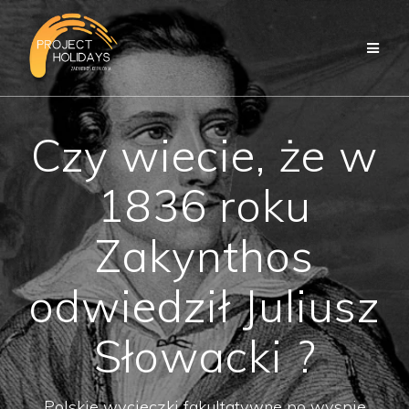
Przejdź
do
treści
Czy wiecie, że w
1836 roku
Zakynthos
odwiedził Juliusz
Słowacki ?
Polskie wycieczki fakultatywne po wyspie