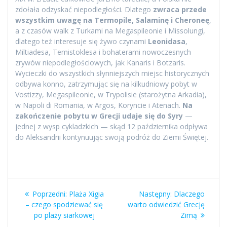
zdołała odzyskać niepodległości. Dlatego
zwraca przede
wszystkim uwagę na Termopile, Salaminę i Cheroneę
,
a z czasów walk z Turkami na Megaspileonie i Missolungi,
dlatego też interesuje się żywo czynami
Leonidasa
,
Miltiadesa, Temistoklesa i bohaterami nowoczesnych
zrywów niepodległościowych, jak Kanaris i Botzaris.
Wycieczki do wszystkich słynniejszych miejsc historycznych
odbywa konno, zatrzymując się na kilkudniowy pobyt w
Vostizzy, Megaspileonie, w Trypolisie (starożytna Arkadia),
w Napoli di Romania, w Argos, Koryncie i Atenach.
Na
zakończenie pobytu w Grecji udaje się do Syry
—
jednej z wysp cykladzkich — skąd 12 października odpływa
do Aleksandrii kontynuując swoją podróż do Ziemi Świętej.
Nawigacja
Poprzedni
Następny
Poprzedni:
Plaża Xigia
Następny:
Dlaczego
wpisu
wpis:
wpis:
– czego spodziewać się
warto odwiedzić Grecję
po plaży siarkowej
Zimą