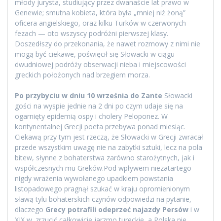
młody jurysta, studiujący przez dwanaście lat prawo w
Genewie; smutna kobieta, która była „mniej niż żoną”
oficera angielskiego, oraz kilku Turków w czerwonych
fezach — oto wszyscy podróżni pierwszej klasy.
Doszedłszy do przekonania, że nawet rozmowy z nimi nie
mogą być ciekawe, poświęcił się Słowacki w ciągu
dwudniowej podróży obserwacji nieba i miejscowości
greckich położonych nad brzegiem morza.
Po przybyciu w dniu 10 września do Zante
Słowacki
gości na wyspie jednie na 2 dni po czym udaje się na
ogarnięty epidemią ospy i cholery Peloponez. W
kontynentalnej Grecji poeta przebywa ponad miesiąc.
Ciekawą przy tym jest rzeczą, że Słowacki w Grecji zwracał
przede wszystkim uwagę nie na zabytki sztuki, lecz na pola
bitew, słynne z bohaterstwa zarówno starożytnych, jak i
współczesnych mu Greków.Pod wpływem niezatartego
nigdy wrażenia wywołanego upadkiem powstania
listopadowego pragnął szukać w kraju opromienionym
sławą tylu bohaterskich czynów odpowiedzi na pytanie,
dlaczego
Grecy potrafili odeprzeć najazdy Persów
i w
XIX w. zrzucić całkowicie jarzmo tureckie, a Polska nie