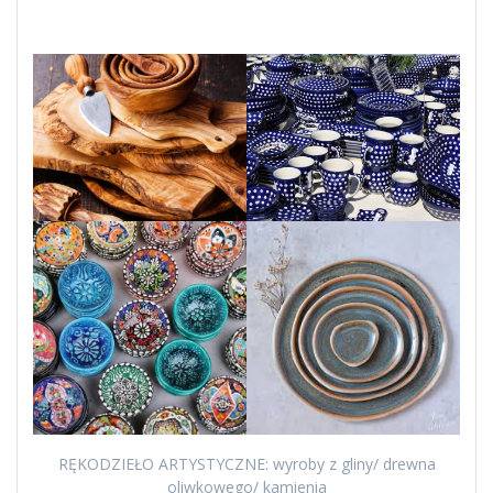
RĘKODZIEŁO ARTYSTYCZNE: wyroby z gliny/ drewna
oliwkowego/ kamienia