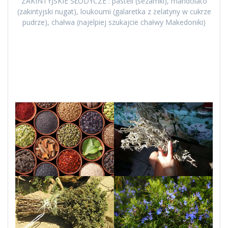
ZAKINTYJSKIE SŁODYCZE : pasteli (sezamki), mandolato
(zakintyjski nugat), loukoumi (galaretka z żelatyny w cukrze
pudrze), chałwa (najelpiej szukajcie chałwy Makedoniki)