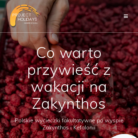
Przejdź
do
treści
Co warto
przywieść z
wakacji na
Zakynthos
Polskie wycieczki fakultatywne po wyspie
Zakynthos i Kefalonii