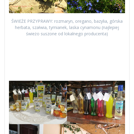
ŚWIEŻE PRZYPRAWY: rozmaryn, oregano, bazylia, górska
herbata, szałwia, tymianek, laska cynamonu (najlepiej
świeżo suszone od lokalnego producenta)