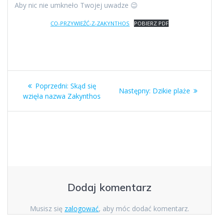
Aby nic nie umkneło Twojej uwadze 😉
CO-PRZYWIEŹĆ-Z-ZAKYNTHOS
POBIERZ PDF
Nawigacja
Poprzedni
Poprzedni:
Skąd się
Następny
Następny:
Dzikie plaże
wpisu
wpis:
wzięła nazwa Zakynthos
wpis:
Dodaj komentarz
Musisz się
zalogować
, aby móc dodać komentarz.