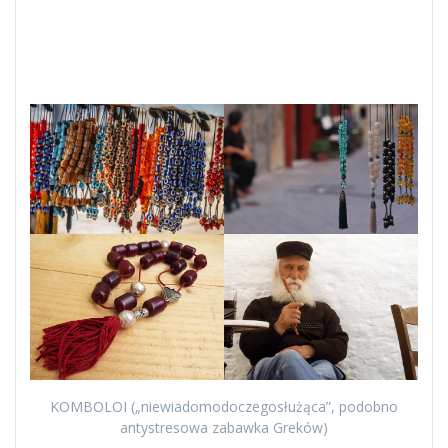
KOMBOLOI („niewiadomodoczegosłużąca”, podobno
antystresowa zabawka Greków)