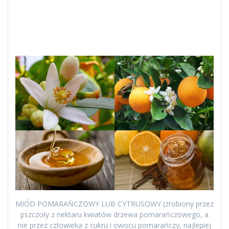
MIÓD POMARAŃCZOWY LUB CYTRUSOWY (zrobiony przez
pszczoły z nektaru kwiatów drzewa pomarańczowego, a
nie przez człowieka z cukru i owocu pomarańczy, najlepiej