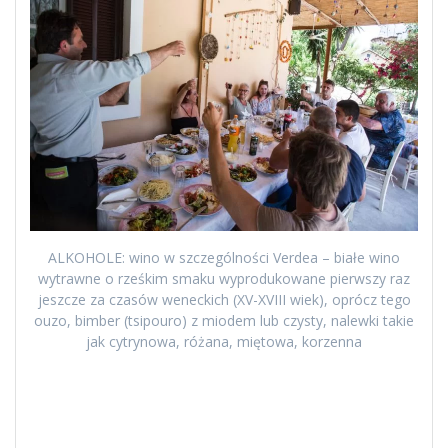
ALKOHOLE: wino w szczególności Verdea – białe wino
wytrawne o rześkim smaku wyprodukowane pierwszy raz
jeszcze za czasów weneckich (XV-XVIII wiek), oprócz tego
ouzo, bimber (tsipouro) z miodem lub czysty, nalewki takie
jak cytrynowa, różana, miętowa, korzenna