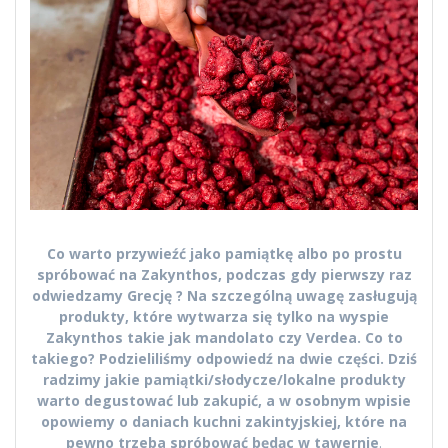
Co warto przywieźć jako pamiątkę albo po prostu
spróbować na Zakynthos, podczas gdy pierwszy raz
odwiedzamy Grecję ? Na szczególną uwagę zasługują
produkty, które wytwarza się tylko na wyspie
Zakynthos takie jak mandolato czy Verdea. Co to
takiego? Podzieliliśmy odpowiedź na dwie części. Dziś
radzimy jakie pamiątki/słodycze/lokalne produkty
warto degustować lub zakupić, a w osobnym wpisie
opowiemy o daniach kuchni zakintyjskiej, które na
pewno trzeba spróbować będąc w tawernie
.