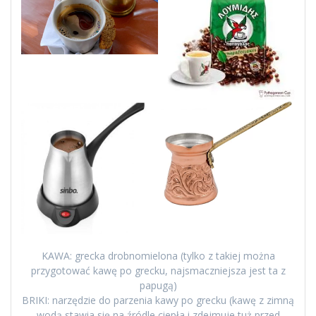
KAWA: grecka drobnomielona (tylko z takiej można
przygotować kawę po grecku, najsmaczniejsza jest ta z
papugą)
BRIKI: narzędzie do parzenia kawy po grecku (kawę z zimną
wodą stawia się na źródle ciepła i zdejmuje tuż przed