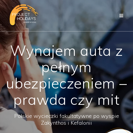
Przejdź
do
treści
Wynajem auta z
pełnym
ubezpieczeniem –
prawda czy mit
Polskie wycieczki fakultatywne po wyspie
Zakynthos i Kefalonii