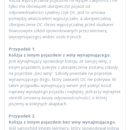
Każda wypożyczalnia pojazdów na wyspie Zakynthos i nie
tylko ma obowiązek ubezpieczyć pojazd od
odpowiednialności cywilnej czyli OC. Jest to umowa
pomiędzy właścicielem wypożyczalni, a ubezpieczalnią.
Ubezpieczenie OC chroni wypożyczalnię przed skutkami
finansowymi szkód spowodowanych przez kierowcę
(wynajmujacego) wobec osób trzecich.
Przypadek 1:
Kolizja z innym pojazdem z winy wynajmującego.
Jeśli wynajmujący spowoduje kolizję, ze swojej winy, z
innym pojazdem, pokryte z ubezpieczenia zostaną szkody
na pojeździe „bez winy”. Szkody powstałe na pojeździe
wynajmującego (tego, który zawianił) OC nie pokrywa. W
takim przypadku wynajmujący winien jest pokryć koszt
naprawy wynajętego pojazdu i najlepiej, jeśli przy wynajmie
określił
umowną kwotę odpowiedzialności
, o której
piszemy w kolejnych akapitach.
Przypadek 2.
Kolizja z innym pojazdem bez winy wynajmującego.
Jeśli samochód innego kierowcy, który spowodował kolizję