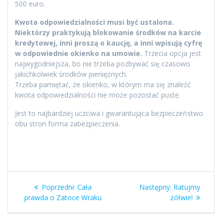
500 euro.
Kwota odpowiedzialności musi być ustalona.
Niektórzy praktykują blokowanie środków na karcie
kredytowej, inni proszą o kaucję, a inni wpisują cyfrę
w odpowiednie okienko na umowie.
Trzecia opcja jest
najwygodniejsza, bo nie trzeba pozbywać się czasowo
jakichkolwiek środków pieniężnych.
Trzeba pamiętać, że okienko, w którym ma się znaleźć
kwota odpowiedzialności nie może pozostać puste.
Jest to najbardziej uczciwa i gwarantująca bezpieczeństwo
obu stron forma zabezpieczenia.
Nawigacja
Poprzedni
Następny
Poprzedni:
Cała
Następny:
Ratujmy
wpisu
wpis:
wpis:
prawda o Zatoce Wraku
żółwie!