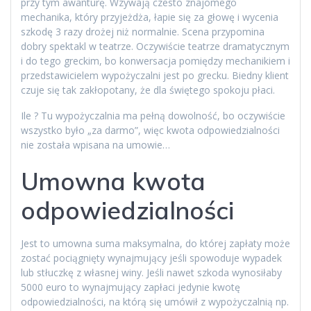
przy tym awanturę. Wzywają czesto znajomego
mechanika, który przyjeżdża, łapie się za głowę i wycenia
szkodę 3 razy drożej niż normalnie. Scena przypomina
dobry spektakl w teatrze. Oczywiście teatrze dramatycznym
i do tego greckim, bo konwersacja pomiędzy mechanikiem i
przedstawicielem wypożyczalni jest po grecku. Biedny klient
czuje się tak zakłopotany, że dla świętego spokoju płaci.
Ile ? Tu wypożyczalnia ma pełną dowolność, bo oczywiście
wszystko było „za darmo”, więc kwota odpowiedzialności
nie została wpisana na umowie…
Umowna kwota
odpowiedzialności
Jest to umowna suma maksymalna, do której zapłaty może
zostać pociągnięty wynajmujący jeśli spowoduje wypadek
lub stłuczkę z własnej winy. Jeśli nawet szkoda wynosiłaby
5000 euro to wynajmujący zapłaci jedynie kwotę
odpowiedzialności, na którą się umówił z wypożyczalnią np.