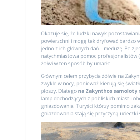
Okazuje się, że ludzki nawyk pozostawiania
powierzchni i mogą tak dryfować bardzo w
jedno z ich głównych dań… meduzę. Po zj
natychmiastowa pomoc profesjonalistów (np
żołwi w ten sposób by umarło.
Głównym celem przybycia żółwie na Zakynth
zwykle w nocy, ponieważ kierują się świat
płoszy. Dlatego
na Zakynthos samoloty n
lamp dochodzących z pobliskich miast i obo
gniazdowania. Turyści którzy pomimo zaka
gniazdowania stają się przyczyną ucieczki 