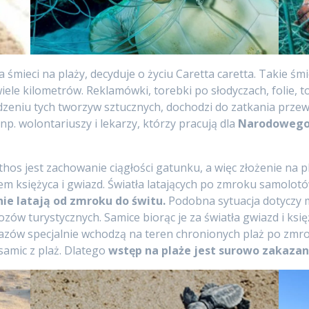
 śmieci na plaży, decyduje o życiu Caretta caretta. Takie śm
iele kilometrów. Reklamówki, torebki po słodyczach, folie,
edzeniu tych tworzyw sztucznych, dochodzi do zatkania pr
. wolontariuszy i lekarzy, którzy pracują dla
Narodowego 
os jest zachowanie ciągłości gatunku, a więc złożenie na p
łem księżyca i gwiazd. Światła latających po zmroku samolotó
ie latają od zmroku do świtu.
Podobna sytuacja dotyczy m
zów turystycznych. Samice biorąc je za światła gwiazd i księ
zów specjalnie wchodzą na teren chronionych plaż po zmrok
samic z plaż. Dlatego
wstęp na plaże jest surowo zakazany