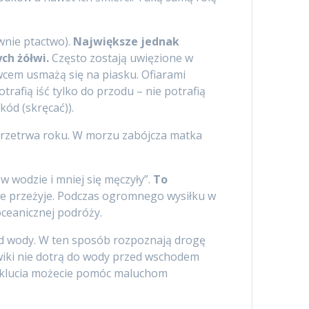
wnie ptactwo).
Największe jednak
ych żółwi.
Często zostają uwięzione w
wcem usmażą się na piasku. Ofiarami
rafią iść tylko do przodu – nie potrafią
zkód (skręcać)).
 przetrwa roku. W morzu zabójcza matka
w wodzie i mniej się męczyły”.
To
ie przeżyje. Podczas ogromnego wysiłku w
oceanicznej podróży.
azd wody. W ten sposób rozpoznają drogę
łwiki nie dotrą do wody przed wschodem
 wyklucia możecie pomóc maluchom