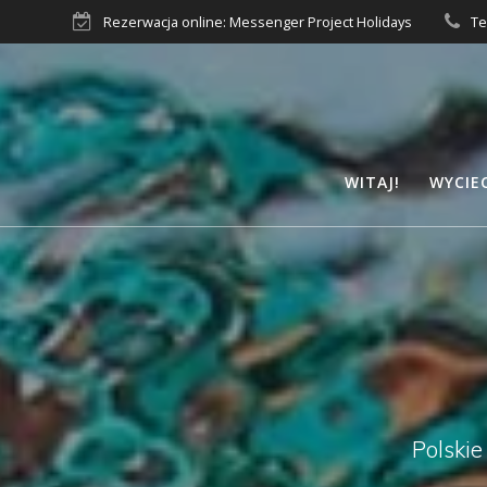
Przejdź
Rezerwacja online: Messenger Project Holidays
Te
do
treści
WITAJ!
WYCIE
Polskie