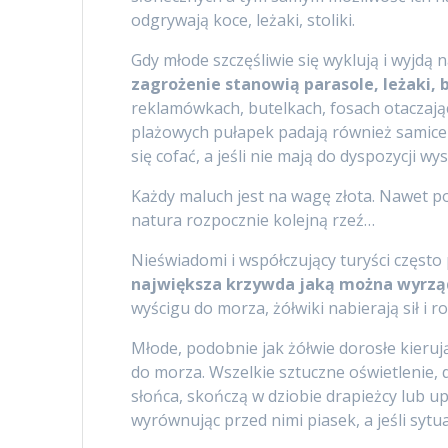
odgrywają koce, leżaki, stoliki.
Gdy młode szczęśliwie się wyklują i wyjdą
zagrożenie stanowią parasole, leżaki, 
reklamówkach, butelkach, fosach otaczając
plażowych pułapek padają również samice po
się cofać, a jeśli nie mają do dyspozycji wy
Każdy maluch jest na wagę złota. Nawet po
natura rozpocznie kolejną rzeź…
Nieświadomi i współczujący turyści często 
największa krzywda jaką można wyrzą
wyścigu do morza, żółwiki nabierają sił i 
Młode, podobnie jak żółwie dorosłe kieruj
do morza. Wszelkie sztuczne oświetlenie, 
słońca, skończą w dziobie drapieżcy lub 
wyrównując przed nimi piasek, a jeśli sytua