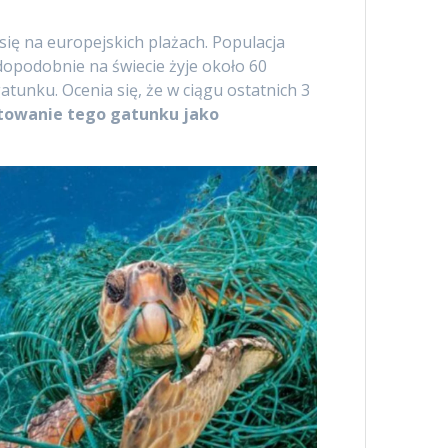
się na europejskich plażach. Populacja
wdopodobnie na świecie żyje około 60
atunku. Ocenia się, że w ciągu ostatnich 3
ktowanie tego gatunku jako