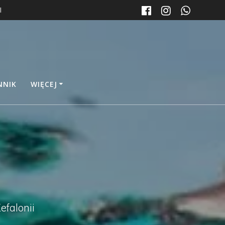
l
NNIK
WIĘCEJ
efalonii