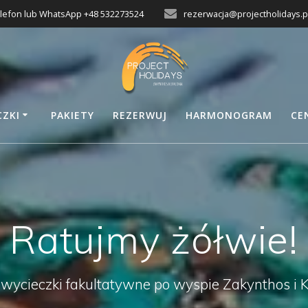
lefon lub WhatsApp +48 532273524
rezerwacja@projectholidays.p
CZKI
PAKIETY
REZERWUJ
HARMONOGRAM
CE
Ratujmy żółwie!
 wycieczki fakultatywne po wyspie Zakynthos i K