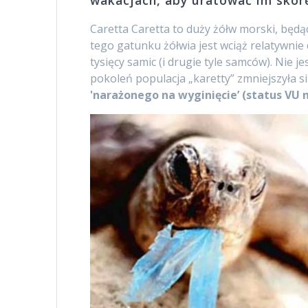
wakacjach, aby uratować im skór
Caretta Caretta to duży żółw morski, będą
tego gatunku żółwia jest wciąż relatywnie
tysięcy samic (i drugie tyle samców). Nie 
pokoleń populacja „karetty” zmniejszyła s
'narażonego na wyginięcie’ (status VU