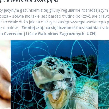
ę… a właściwie skorupę 😉
cy jedynym gatunkiem z tej grupy regularnie rozradzającym 
 duża – żółwie morskie jest bardzo trudno policzyć, ale pra
jest to wcale dużo jak na olbrzymi zasięg występowania tego g
ię o połowę.
Zmniejszająca się liczebność uzasadnia tra
 na Czerwonej Liście Gatunków Zagrożonych IUCN
).