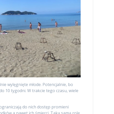
lnie wylęgnięte młode. Potencjalnie, bo
 10 tygodni. W trakcie tego czasu, wiele
, ograniczają do nich dostęp promieni
dków a nawet ich śmierci. Taką samą rolę