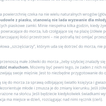
 na powierzchnię czeka na nie wielu naturalnych wrogów (głó
budowle z piasku, stanowią nie lada wyzwanie dla młod
ych piaskowe zamki. Minie niespełna kilka godzin, kiedy ży
wracające do morza, lub czołgające się na plażę (żółwie pot
starczającej ilości przestrzeni – nie potrafią też omijać przes
łowa ,,szczęściarzy”, którym uda się dotrzeć do morza, nie
przenoszą małe żółwiki do morza ,,żeby szybciej znalazły się 
dzić maluchom.
Możemy być pewni tego, że żaden z nich n
rozwijają swoje mięśnie. Jest to niezbędne przygotowanie do 
ą się do morza za sprawą odbijającej światło księżyca i gwi
dezorientuje młode i zmusza je do zmiany kierunku. Jeśli żó
uprażone na słońcu. Jeśli będziecie kiedykolwiek świadkami
cja ma miejsce w dzień, rozciągając nad nimi ręcznik (cień).