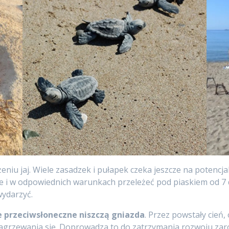
eniu jaj. Wiele zasadzek i pułapek czeka jeszcze na potencja
 i w odpowiednich warunkach przeleżeć pod piaskiem od 7 do
wydarzyć.
e przeciwsłoneczne niszczą gniazda
. Przez powstały cień
agrzewania się. Doprowadza to do zatrzymania rozwoju zaro