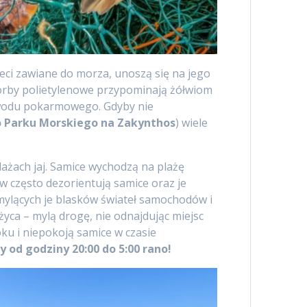
ieci zawiane do morza, unoszą się na jego
 torby polietylenowe przypominają żółwiom
zewodu pokarmowego. Gdyby nie
Parku Morskiego na Zakynthos
) wiele
lażach jaj. Samice wychodzą na plażę
w często dezorientują samice oraz je
ylących je blasków świateł samochodów i
życa – mylą drogę, nie odnajdując miejsc
u i niepokoją samice w czasie
 od godziny 20:00 do 5:00 rano!