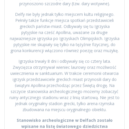
przynoszono szczodre dary (tzw. dary wotywne).
Delfy nie były jednak tylko miejscem kultu religijnego.
Pełniły także funkcje miejsca spotkań przedstawicieli
greckich państw-miast. Odbywały się tu Igrzyska
pytyjskie na cześć Apollina, uważane za drugie
najważniejsze igrzyska po Igrzyskach Olimpijskich. Igrzyska
pytyjskie nie skupiały się tylko na tężyźnie fizycznej, do
grona konkurencji włączono również poezję oraz muzykę.
Igrzyska trwały 8 dni i odbywały się co cztery lata.
Zwycięzca otrzymywał wieniec laurowy oraz możliwość
uwiecznienia w sanktuarium. W trakcie ceremonii otwarcia
igrzysk przedstawiciele greckich miast przynosili dary do
świątyni Apollina przechodząc przez Świętą drogę. Na
szczycie stanowiska archeologicznego możemy zobaczyć
ruiny antycznego stadionu wraz z linią startową. Nie jest to
jednak oryginalny stadion grecki, tylko arena rzymska
zbudowana na miejscu oryginalnego obiektu.
Stanowisko archeologiczne w Delfach zostało
wpisane na listę światowego dziedzictwa