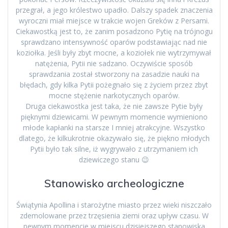
przegrał, a jego królestwo upadło. Dalszy spadek znaczenia
wyroczni miał miejsce w trakcie wojen Greków z Persami.
Ciekawostką jest to, że zanim posadzono Pytię na trójnogu
sprawdzano intensywność oparów podstawiając nad nie
koziołka. Jeśli były zbyt mocne, a koziołek nie wytrzymywał
natężenia, Pytii nie sadzano. Oczywiście sposób
sprawdzania został stworzony na zasadzie nauki na
błędach, gdy kilka Pytii pożegnało się z życiem przez zbyt
mocne stężenie narkotycznych oparów.
Druga ciekawostka jest taka, że nie zawsze Pytie były
pięknymi dziewicami. W pewnym momencie wymieniono
młode kapłanki na starsze I mniej atrakcyjne. Wszystko
dlatego, że kilkukrotnie okazywało się, że piękno młodych
Pytii było tak silne, iż wygrywało z utrzymaniem ich
dziewiczego stanu 😉
Stanowisko archeologiczne
Świątynia Apollina i starożytne miasto przez wieki niszczało
zdemolowane przez trzęsienia ziemi oraz upływ czasu. W
pewnym momencie w miejscu dzisiejszego stanowiska