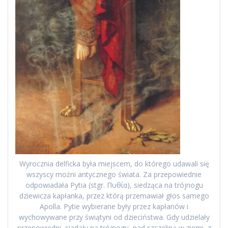
Wyrocznia delficka była miejscem, do którego udawali się
wszyscy możni antycznego świata. Za przepowiednie
odpowiadała Pytia (stgr. Πυθία), siedząca na trójnogu
dziewicza kapłanka, przez którą przemawiał głos samego
Apolla. Pytie wybierane były przez kapłanów i
wychowywane przy świątyni od dzieciństwa. Gdy udzielały
przepowiedni, siadały na trójnogu, nad szczeliną w ziemi, z