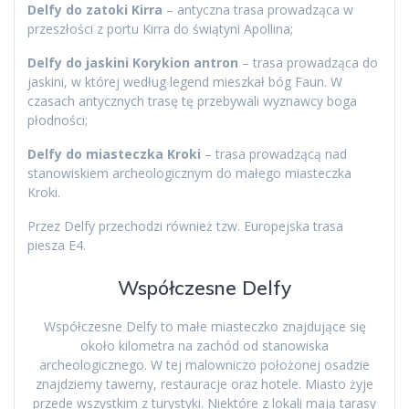
Delfy do zatoki Kirra
– antyczna trasa prowadząca w
przeszłości z portu Kirra do świątyni Apollina;
Delfy do jaskini Korykion antron
– trasa prowadząca do
jaskini, w której według legend mieszkał bóg Faun. W
czasach antycznych trasę tę przebywali wyznawcy boga
płodności;
Delfy do miasteczka Kroki
– trasa prowadzącą nad
stanowiskiem archeologicznym do małego miasteczka
Kroki.
Przez Delfy przechodzi również tzw. Europejska trasa
piesza E4.
Współczesne Delfy
Współczesne Delfy to małe miasteczko znajdujące się
około kilometra na zachód od stanowiska
archeologicznego. W tej malowniczo położonej osadzie
znajdziemy tawerny, restauracje oraz hotele. Miasto żyje
przede wszystkim z turystyki. Niektóre z lokali mają tarasy