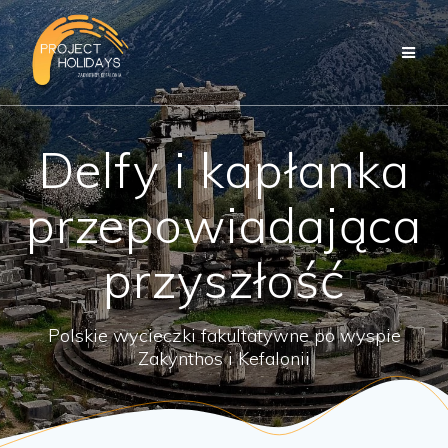
Przejdź
do
treści
Delfy i kapłanka
przepowiadająca
przyszłość
Polskie wycieczki fakultatywne po wyspie
Zakynthos i Kefalonii