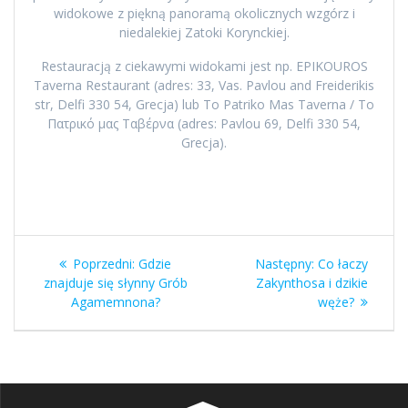
widokowe z piękną panoramą okolicznych wzgórz i
niedalekiej Zatoki Korynckiej.
Restauracją z ciekawymi widokami jest np. EPIKOUROS
Taverna Restaurant (adres: 33, Vas. Pavlou and Freiderikis
str, Delfi 330 54, Grecja) lub To Patriko Mas Taverna / Το
Πατρικό μας Ταβέρνα (adres: Pavlou 69, Delfi 330 54,
Grecja).
Nawigacja
Poprzedni
Następny
Poprzedni:
Gdzie
Następny:
Co łaczy
wpisu
wpis:
wpis:
znajduje się słynny Grób
Zakynthosa i dzikie
Agamemnona?
węże?