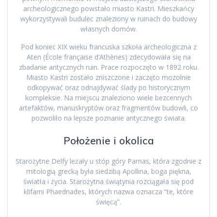
archeologicznego powstało miasto Kastri. Mieszkańcy
wykorzystywali budulec znaleziony w ruinach do budowy
własnych domów.
Pod koniec XIX wieku francuska szkoła archeologiczna z
Aten (École française d’Athènes) zdecydowała się na
zbadanie antycznych ruin. Prace rozpoczęto w 1892 roku.
Miasto Kastri zostało zniszczone i zaczęto mozolnie
odkopywać oraz odnajdywać ślady po historycznym
kompleksie. Na miejscu znaleziono wiele bezcennych
artefaktów, manuskryptów oraz fragmentów budowli, co
pozwoliło na lepsze poznanie antycznego świata.
Położenie i okolica
Starożytne Delfy leżały u stóp góry Parnas, która zgodnie z
mitologią grecką była siedzibą Apollina, boga piękna,
światła i życia. Starożytna świątynia rozciągała się pod
klifami Phaedriades, których nazwa oznacza “te, które
święcą”.