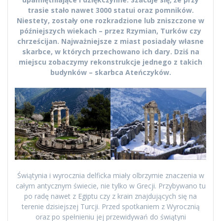
trasie stało nawet 3000 statui oraz pomników.
Niestety, zostały one rozkradzione lub zniszczone w
późniejszych wiekach – przez Rzymian, Turków czy
chrześcijan. Najważniejsze z miast posiadały własne
skarbce, w których przechowano ich dary. Dziś na
miejscu zobaczymy rekonstrukcje jednego z takich
budynków – skarbca Ateńczyków.
Świątynia i wyrocznia delficka miały olbrzymie znaczenia w
całym antycznym świecie, nie tylko w Grecji. Przybywano tu
po radę nawet z Egiptu czy z krain znajdujących się na
terenie dzisiejszej Turcji. Przed spotkaniem z Wyrocznią
oraz po spełnieniu jej przewidywań do świątyni