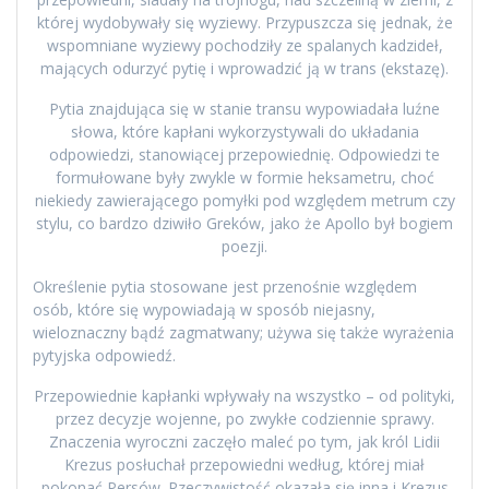
której wydobywały się wyziewy. Przypuszcza się jednak, że
wspomniane wyziewy pochodziły ze spalanych kadzideł,
mających odurzyć pytię i wprowadzić ją w trans (ekstazę).
Pytia znajdująca się w stanie transu wypowiadała luźne
słowa, które kapłani wykorzystywali do układania
odpowiedzi, stanowiącej przepowiednię. Odpowiedzi te
formułowane były zwykle w formie heksametru, choć
niekiedy zawierającego pomyłki pod względem metrum czy
stylu, co bardzo dziwiło Greków, jako że Apollo był bogiem
poezji.
Określenie pytia stosowane jest przenośnie względem
osób, które się wypowiadają w sposób niejasny,
wieloznaczny bądź zagmatwany; używa się także wyrażenia
pytyjska odpowiedź.
Przepowiednie kapłanki wpływały na wszystko – od polityki,
przez decyzje wojenne, po zwykłe codziennie sprawy.
Znaczenia wyroczni zaczęło maleć po tym, jak król Lidii
Krezus posłuchał przepowiedni według, której miał
pokonać Persów. Rzeczywistość okazała się inna i Krezus