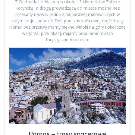
Z Delf widać oddaloną o około 13 kilometrów Zatokę
Koryncką, a drogę prowadzącą do miasta można bez
przesady nazwać jedną z najbardziej malowniczych w
całym kraju. Jadąc do Delf podczas końcowej część trasy
niemal bez przerwy mamy piękne widoki na góry i okoliczne
wzgórza, przy okazji mijamy popularne miasto
turystyczne Arachova.
Parnas – trasy spacerowe