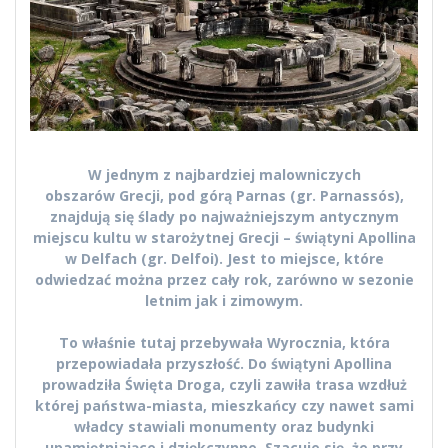
W jednym z najbardziej malowniczych
obszarów Grecji, pod górą Parnas (gr. Parnassós),
znajdują się ślady po najważniejszym antycznym
miejscu kultu w starożytnej Grecji – świątyni Apollina
w Delfach (gr. Delfoi). Jest to miejsce, które
odwiedzać można przez cały rok, zarówno w sezonie
letnim jak i zimowym.
To właśnie tutaj przebywała Wyrocznia, która
przepowiadała przyszłość. Do świątyni Apollina
prowadziła Święta Droga, czyli zawiła trasa wzdłuż
której państwa-miasta, mieszkańcy czy nawet sami
władcy stawiali monumenty oraz budynki
upamiętniające i dziękczynne. Szacuje się, że przy