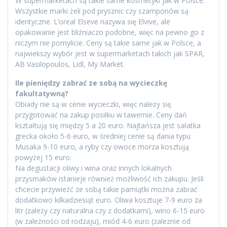
W supermarketach są takie same kosmetyki jak w Polsce.
Wszystkie marki żeli pod prysznic czy szamponów są
identyczne. L’oreal Elseve nazywa się Elvive, ale
opakowanie jest bliźniaczo podobne, więc na pewno go z
niczym nie pomylicie. Ceny są takie same jak w Polsce, a
najwiekszy wybór jest w supermarketach takich jak SPAR,
AB Vasilopoulos, Lidl, My Market.
Ile pieniędzy zabrać ze sobą na wycieczkę
fakultatywną?
Obiady nie są w cenie wycieczki, więc należy się
przygotować na zakup posiłku w tawernie. Ceny dań
kształtują się między 5 a 20 euro. Najtańsza jest sałatka
grecka około 5-6 euro, w średniej cenie są dania typu
Musaka 9-10 euro, a ryby czy owoce morza kosztują
powyżej 15 euro.
Na degustacji oliwy i wina oraz innych lokalnych
przysmaków istanieje również możliwość ich zakupu. Jeśli
chcecie przywieźć ze sobą takie pamiątki można zabrać
dodatkowo kilkadziesiąt euro. Oliwa kosztuje 7-9 euro za
litr (zależy czy naturalna czy z dodatkami), wino 6-15 euro
(w zależności od rodzaju), miód 4-6 euro (zaleznie od