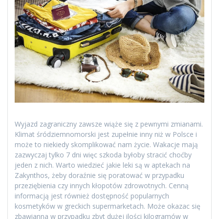
Wyjazd zagraniczny zawsze wiąże się z pewnymi zmianami.
Klimat śródziemnomorski jest zupełnie inny niż w Polsce i
może to niekiedy skomplikować nam życie. Wakacje mają
zazwyczaj tylko 7 dni więc szkoda byłoby stracić choćby
jeden z nich. Warto wiedzieć jakie leki są w aptekach na
Zakynthos, żeby doraźnie się poratować w przypadku
przeziębienia czy innych kłopotów zdrowotnych. Cenną
informacją jest również dostępność popularnych
kosmetyków w greckich supermarketach. Może okazac się
zbawianna w przypadku zbyt dużej ilości kilogramów w