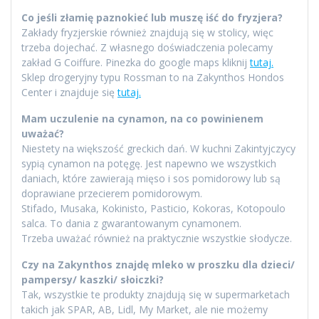
Co jeśli złamię paznokieć lub muszę iść do fryzjera?
Zakłady fryzjerskie również znajdują się w stolicy, więc
trzeba dojechać. Z własnego doświadczenia polecamy
zakład G Coiffure. Pinezka do google maps kliknij
tutaj.
Sklep drogeryjny typu Rossman to na Zakynthos Hondos
Center i znajduje się
tutaj.
Mam uczulenie na cynamon, na co powinienem
uważać?
Niestety na większość greckich dań. W kuchni Zakintyjczycy
sypią cynamon na potęgę. Jest napewno we wszystkich
daniach, które zawierają mięso i sos pomidorowy lub są
doprawiane przecierem pomidorowym.
Stifado, Musaka, Kokinisto, Pasticio, Kokoras, Kotopoulo
salca. To dania z gwarantowanym cynamonem.
Trzeba uważać również na praktycznie wszystkie słodycze.
Czy na Zakynthos znajdę mleko w proszku dla dzieci/
pampersy/ kaszki/ słoiczki?
Tak, wszystkie te produkty znajdują się w supermarketach
takich jak SPAR, AB, Lidl, My Market, ale nie możemy