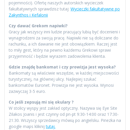
pojemności). Ofertę naszych autorskich wycieczek
fakultatywnych sprawdzisz tutaj:
Wycieczki fakultatywne po
Zakynthos i Kefalonii
Czy dawać Grekom napiwki?
Gracy jak wszyscy inni ludzie pracujący lubią być docenieni i
wynagrodzeni za swoją pracę. Napiwki nie są doliczane do
rachunku, a ich dawanie nie jest obowiązkiem. Raczej jest
to miły gest, który na pewno każdemu Grekowi sprawi
przyjemność i będzie wyrazem zadowolenia klienta.
Gdzie znajdę bankomat i czy prowizja jest wysoka?
Bankomaty są właściwie wszędzie, w każdej miejscowości
turystycznej, na głównej ulicy. Najlepiej szukać
bankomatów Euronet. Prowizja nie jest wysoka. Wynosi
zazwyczaj 3-5 euro.
Co jeśli zepsują mi się okulary ?
W stolicy wyspy jest zakład optyczny. Nazywa się Eye Site
Zilakos Joanis i jest czynny od pn-pt 9:30-14:00 oraz 17:30-
21:30. Wszyscy sprzedawcy mówią po angielsku. Pinezka na
google maps kliknij
tutaj.