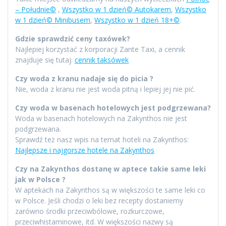
– Południe©
,
Wszystko w 1 dzień© Autokarem
,
Wszystko
w 1 dzień© Minibusem
,
Wszystko w 1 dzień 18+©
.
Gdzie sprawdzić ceny taxówek?
Najlepiej korzystać z korporacji Zante Taxi, a cennik
znajduje się tutaj:
cennik taksówek
Czy woda z kranu nadaje się do picia ?
Nie, woda z kranu nie jest woda pitną i lepiej jej nie pić.
Czy woda w basenach hotelowych jest podgrzewana?
Woda w basenach hotelowych na Zakynthos nie jest
podgrzewana.
Sprawdź też nasz wpis na temat hoteli na Zakynthos:
Najlepsze i najgorsze hotele na Zakynthos
Czy na Zakynthos dostanę w aptece takie same leki
jak w Polsce ?
W aptekach na Zakynthos są w większości te same leki co
w Polsce. Jeśli chodzi o leki bez recepty dostaniemy
zarówno środki przeciwbólowe, rozkurczowe,
przeciwhistaminowe, itd. W większości nazwy są