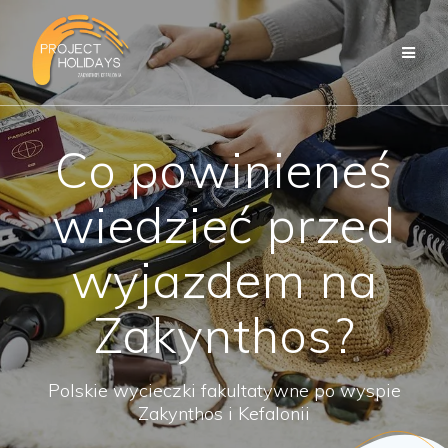
Przejdź
do
treści
Co powinieneś
wiedzieć przed
wyjazdem na
Zakynthos?
Polskie wycieczki fakultatywne po wyspie
Zakynthos i Kefalonii