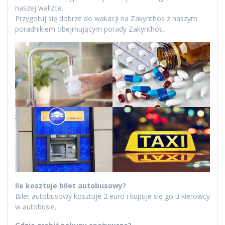
naszej walizce.
Przygotuj się dobrze do wakacji na Zakynthos z naszym
poradnikiem obejmującym porady Zakynthos.
Ile kosztuje bilet autobusowy?
Bilet autobusowy kosztuje 2 euro i kupuje się go u kierowcy
w autobusie.