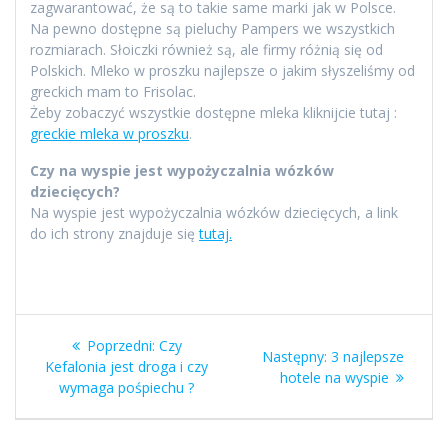
zagwarantować, że są to takie same marki jak w Polsce.
Na pewno dostępne są pieluchy Pampers we wszystkich
rozmiarach. Słoiczki również są, ale firmy różnią się od
Polskich. Mleko w proszku najlepsze o jakim słyszeliśmy od
greckich mam to Frisolac.
Żeby zobaczyć wszystkie dostępne mleka kliknijcie tutaj :
greckie mleka w proszku
.
Czy na wyspie jest wypożyczalnia wózków
dziecięcych?
Na wyspie jest wypożyczalnia wózków dziecięcych, a link
do ich strony znajduje się
tutaj.
Nawigacja
Poprzedni
Poprzedni:
Czy
Następny
Następny:
3 najlepsze
wpisu
wpis:
Kefalonia jest droga i czy
wpis:
hotele na wyspie
wymaga pośpiechu ?