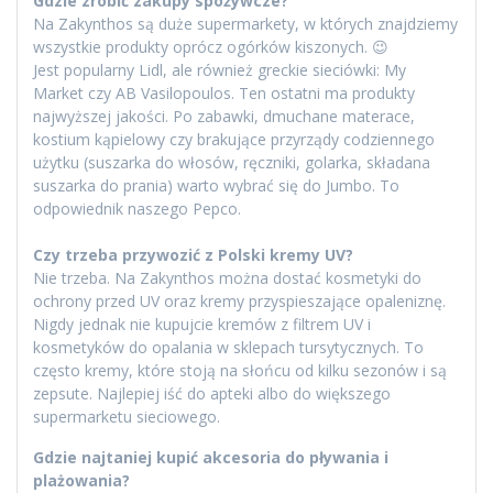
Gdzie zrobić zakupy spożywcze?
Na Zakynthos są duże supermarkety, w których znajdziemy
wszystkie produkty oprócz ogórków kiszonych. 😉
Jest popularny Lidl, ale również greckie sieciówki: My
Market czy AB Vasilopoulos. Ten ostatni ma produkty
najwyższej jakości. Po zabawki, dmuchane materace,
kostium kąpielowy czy brakujące przyrządy codziennego
użytku (suszarka do włosów, ręczniki, golarka, składana
suszarka do prania) warto wybrać się do Jumbo. To
odpowiednik naszego Pepco.
Czy trzeba przywozić z Polski kremy UV?
Nie trzeba. Na Zakynthos można dostać kosmetyki do
ochrony przed UV oraz kremy przyspieszające opaleniznę.
Nigdy jednak nie kupujcie kremów z filtrem UV i
kosmetyków do opalania w sklepach tursytycznych. To
często kremy, które stoją na słońcu od kilku sezonów i są
zepsute. Najlepiej iść do apteki albo do większego
supermarketu sieciowego.
Gdzie najtaniej kupić akcesoria do pływania i
plażowania?