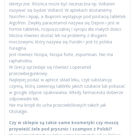
identyczne. Różnica może być nieznaczna np. Voltaren
nazywać się będzie Voltarol. W aptekach dostaniemy
Nurofen i Apap, a Ibuprom występuje pod postacią tabletek
Algofren. Zwykły paracetamol nazywa się Depon i jest w
formie tabletek, rozpuszczalnej i syropu dla małych dzieci.
Można również dostać lek na problemy z drogami
moczowymi, który nazywa się Furolin i jest to polska
Furagina.
Jest również Nospa, Nospa forte, espumisan. Nie ma
raphaholinu.
W Grecji sprzedaje się również Loperamid
przeciwbiegunkowy.
Najlepiej podać w aptece skład leku, czyli substancję
czynną, którą zawierają tabletki jakich szukacie lub pokazać
w google zdjęcie opakowania. Wtedy farmaceuta dobierze
odpowiadni lek.
Nie ma kropli do ucha przeciwbólowych takich jak
Ototalgin.
Czy w sklepie są takie same kosmetyki czy muszę
przywieźć żele pod prysznic i szampon z Polski?