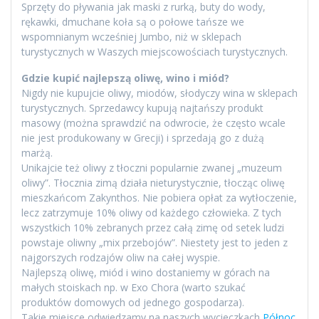
Sprzęty do pływania jak maski z rurką, buty do wody,
rękawki, dmuchane koła są o połowe tańsze we
wspomnianym wcześniej Jumbo, niż w sklepach
turystycznych w Waszych miejscowościach turystycznych.
Gdzie kupić najlepszą oliwę, wino i miód?
Nigdy nie kupujcie oliwy, miodów, słodyczy wina w sklepach
turystycznych. Sprzedawcy kupują najtańszy produkt
masowy (można sprawdzić na odwrocie, że często wcale
nie jest produkowany w Grecji) i sprzedają go z dużą
marżą.
Unikajcie też oliwy z tłoczni popularnie zwanej „muzeum
oliwy”. Tłocznia zimą działa nieturystycznie, tłocząc oliwę
mieszkańcom Zakynthos. Nie pobiera opłat za wytłoczenie,
lecz zatrzymuje 10% oliwy od każdego człowieka. Z tych
wszystkich 10% zebranych przez całą zimę od setek ludzi
powstaje oliwny „mix przebojów”. Niestety jest to jeden z
najgorszych rodzajów oliw na całej wyspie.
Najlepszą oliwę, miód i wino dostaniemy w górach na
małych stoiskach np. w Exo Chora (warto szukać
produktów domowych od jednego gospodarza).
Takie miejsce odwiedzamy na naszych wycieczkach
Północ